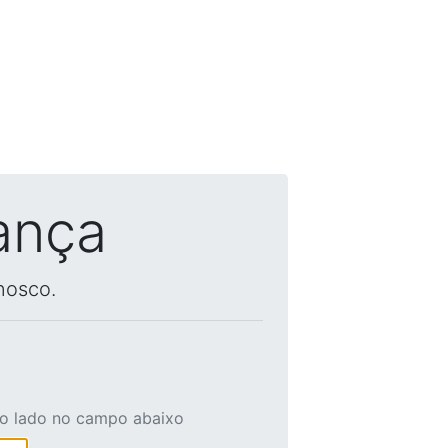
ança
nosco.
ao lado no campo abaixo