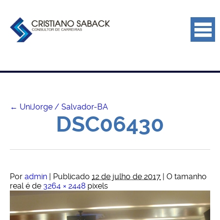
←
UniJorge / Salvador-BA
DSC06430
Por
admin
|
Publicado
12 de julho de 2017
|
O tamanho
real é de
3264 × 2448
pixels