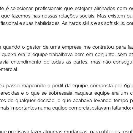
te é selecionar profissionais que estejam alinhados com 
ue fazemos nas nossas relações sociais. Mas existem outr
issional e suas habilidades. As hards skills e as soft skills
de quando o gestor de uma empresa me contratou para faz
queixa era: a equipe trabalhava bem em conjunto, sem atr
avia entendimento de todas as partes, mas não conseguia
mercial.
u passei mapeando o perfil da equipe, composta por 09 p
 parecidas e o que se sobressaía naquela equipe era um
ntes de qualquer decisão; o que acabava levando tempo p
s mais importantes numa equipe comercial estavam faltando: 
que precisava fazer algumas mudanças, para obter os resul