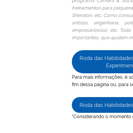
programa Carreira & Suces
treinamentos para pequenas
Sheraton, etc. Como consult
artistas, engenharia, po
empresários(as), etc. Tod
importantes, que ajudam mu
Roda das Habilidades 
Experimen
Para mais informações,
é s
fim dessa página
ou, para s
Roda das Habilidades 
*Considerando o momento de