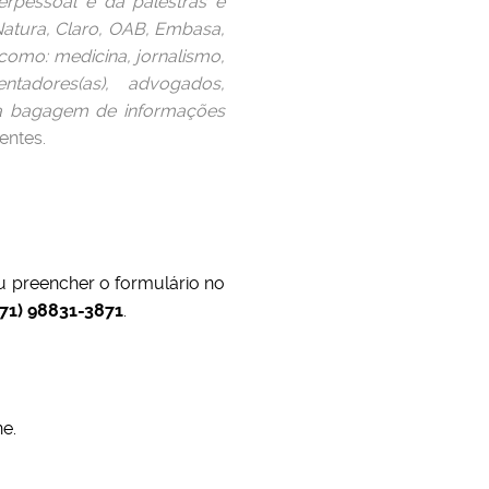
erpessoal e dá palestras e
Natura, Claro, OAB, Embasa,
 como: medicina, jornalismo,
entadores(as), advogados,
uma bagagem de informações
entes.
 preencher o formulário no
71) 98831-3871
.
e.