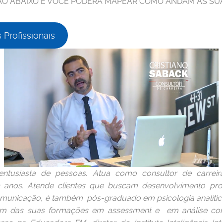
ÃO ABAIXO E VOCÊ PODERÁ MAPEAR COMO ANDAM AS SUA
Profissionais
tusiasta de pessoas. Atua como consultor de carreira
0 anos. Atende clientes que buscam desenvolvimento prof
municação, é também pós-graduado em psicologia analíti
lém das suas formações em assessment e em análise com