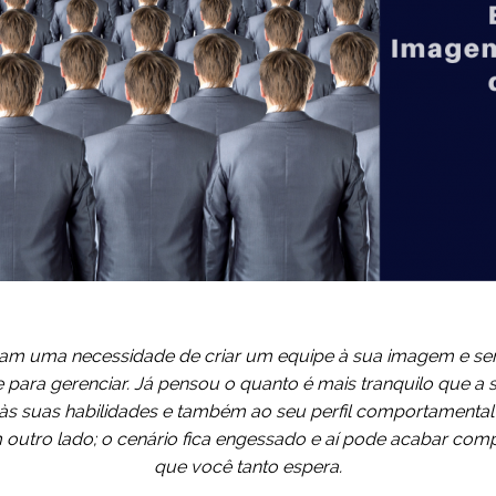
am uma necessidade de criar um equipe à sua imagem e sem
 para gerenciar. Já pensou o quanto é mais tranquilo que a 
às suas habilidades e também ao seu perfil comportamental?
m outro lado; o cenário fica engessado e aí pode acabar co
que você tanto espera.