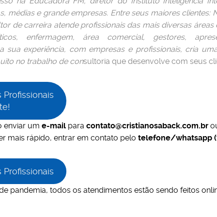
so na Educadora FM, diretor do Instituto Inteligência Int
, médias e grande empresas. Entre seus maiores clientes: 
or de carreira atende profissionais das mais diversas áreas
líticos, enfermagem, área comercial, gestores, apres
a a sua experiência, com empresas e profissionais, cria 
ito no trabalho de con
sultoria que desenvolve com seus cli
Profissionais
te!
ó enviar um
e-mail
para
contato@cristianosaback.com.br
ou
er mais rápido, entrar em contato pelo
telefone/whatsapp (
Profissionais
 pandemia, todos os atendimentos estão sendo feitos onlin