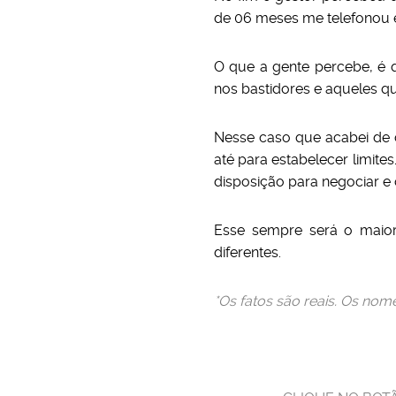
de 06 meses me telefonou e
O que a gente percebe, é q
nos bastidores e aqueles que
Nesse caso que acabei de c
até para estabelecer limit
disposição para negociar e c
Esse sempre será o maior 
diferentes.
*Os fatos são reais. Os nom