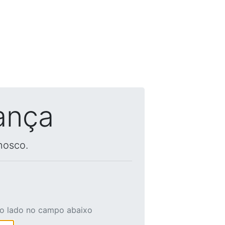
ança
nosco.
ao lado no campo abaixo